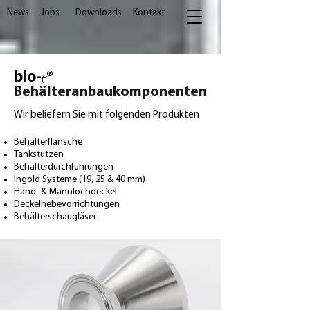
News
Jobs
Downloads
Kontakt
t
bio-
®
Behälteranbaukomponenten
Wir beliefern Sie mit folgenden Produkten
Behälterflansche
Tankstutzen
Behälterdurchführungen
Ingold Systeme (19, 25 & 40 mm)
Hand- & Mannlochdeckel
Deckelhebevorrichtungen
Behälterschaugläser